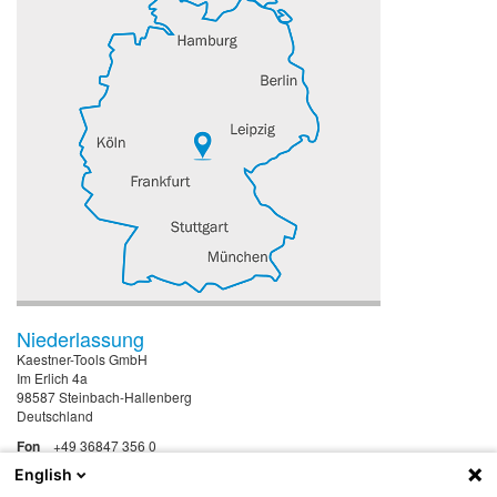
Niederlassung
Kaestner-Tools GmbH
Im Erlich 4a
98587 Steinbach-Hallenberg
Deutschland
Fon
+49 36847 356 0
Fax
+49 36847 356 11
English
Mail
info@kaestner-tools.de